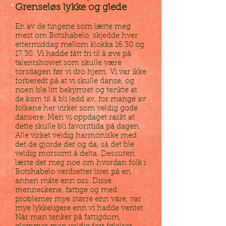
Grenseløs lykke og glede
En av de tingene som lærte meg
mest om Botshabelo, skjedde hver
ettermiddag mellom klokka 16.30 og
17.30. Vi hadde fått fri til å øve på
talentshowet som skulle være
torsdagen før vi dro hjem. Vi var ikke
forberedt på at vi skulle danse, og
noen ble litt bekymret og tenkte at
de kom til å bli ledd av, for mange av
folkene her virket som veldig gode
dansere. Men vi oppdaget raskt at
dette skulle bli favorittida på dagen.
Alle virket veldig harmoniske med
det de gjorde der og da, så det ble
veldig morsomt å delta. Dessuten
lærte det meg noe om hvordan folk i
Botshabelo verdsetter livet på en
annen måte enn oss. Disse
menneskene, fattige og med
problemer mye større enn våre, var
mye lykkeligere enn vi hadde ventet.
Når man tenker på fattigdom,