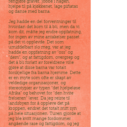
rengjøre graver, jobbe i hagen,
hjelpe til på kjøkkenet, lage piñatas
og danse med barna.
Jeg hadde en del forventninger til
hvordan det kom til å bli, men da vi
kom dit, måtte jeg endre oppfatning,
for ingen av mine antakelser passet
på det vi opplevde. Det som
umiddelbart slo meg, var at jeg
hadde en oppfatning av “oss” og
“dem”, og at fattigdom, overgrep og
det å bli forlatt av foreldrene ville
gjøre at disse barna var totalt
forskjellige fra barna hjemme. Dette
er en myte som ofte er skapt av
veldedige organisasjoner, og
stereotypier av typen “det hjelpeløse
Afrika” og behovet for “den hvite
frelseren” lever. Da jeg reiste til
landsbyen for å oppleve det på
kroppen, endret det totalt mitt syn
på hele situasjonen. Turen gjorde at
jeg ble kvitt mange fordommer
angående rase og fattigdom, og jeg