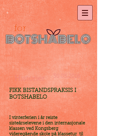
for
BOTSHABELO
30.05.2016
Historier
FIKK BISTANDSPRAKSIS I
BOTSHABELO
I vinterferien i år reiste
sisteårselevene i den internasjonale
klassen ved Kongsberg
videregående skole på klassetur til