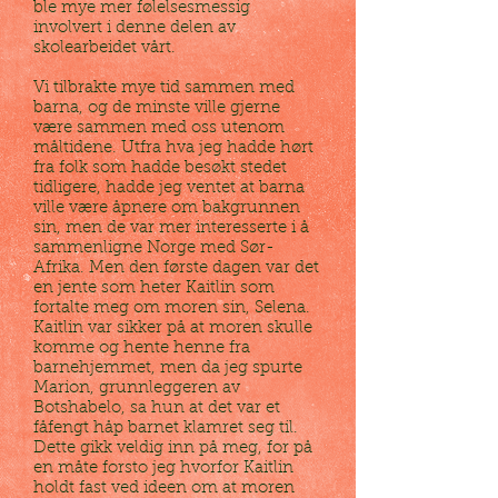
ble mye mer følelsesmessig
involvert i denne delen av
skolearbeidet vårt.
Vi tilbrakte mye tid sammen med
barna, og de minste ville gjerne
være sammen med oss utenom
måltidene. Utfra hva jeg hadde hørt
fra folk som hadde besøkt stedet
tidligere, hadde jeg ventet at barna
ville være åpnere om bakgrunnen
sin, men de var mer interesserte i å
sammenligne Norge med Sør-
Afrika. Men den første dagen var det
en jente som heter Kaitlin som
fortalte meg om moren sin, Selena.
Kaitlin var sikker på at moren skulle
komme og hente henne fra
barnehjemmet, men da jeg spurte
Marion, grunnleggeren av
Botshabelo, sa hun at det var et
fåfengt håp barnet klamret seg til.
Dette gikk veldig inn på meg, for på
en måte forsto jeg hvorfor Kaitlin
holdt fast ved ideen om at moren