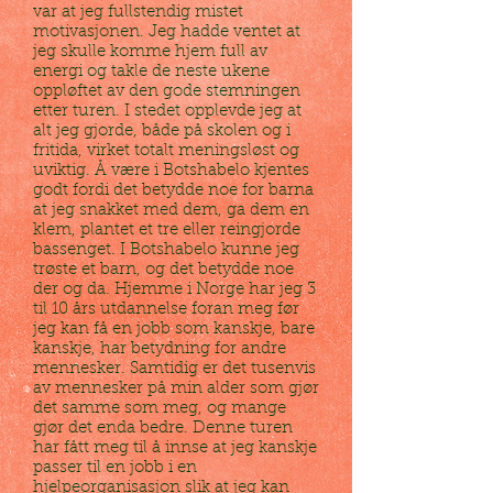
var at jeg fullstendig mistet
motivasjonen. Jeg hadde ventet at
jeg skulle komme hjem full av
energi og takle de neste ukene
oppløftet av den gode stemningen
etter turen. I stedet opplevde jeg at
alt jeg gjorde, både på skolen og i
fritida, virket totalt meningsløst og
uviktig. Å være i Botshabelo kjentes
godt fordi det betydde noe for barna
at jeg snakket med dem, ga dem en
klem, plantet et tre eller reingjorde
bassenget. I Botshabelo kunne jeg
trøste et barn, og det betydde noe
der og da. Hjemme i Norge har jeg 3
til 10 års utdannelse foran meg før
jeg kan få en jobb som kanskje, bare
kanskje, har betydning for andre
mennesker. Samtidig er det tusenvis
av mennesker på min alder som gjør
det samme som meg, og mange
gjør det enda bedre. Denne turen
har fått meg til å innse at jeg kanskje
passer til en jobb i en
hjelpeorganisasjon slik at jeg kan