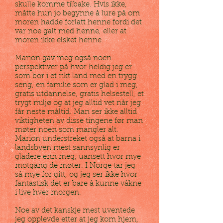
skulle komme tilbake. Hvis ikke,
måtte hun jo begynne å lure på om
moren hadde forlatt henne fordi det
var noe galt med henne, eller at
moren ikke elsket henne.
Marion gav meg også noen
perspektiver på hvor heldig jeg er
som bor i et rikt land med en trygg
seng, en familie som er glad i meg,
gratis utdannelse, gratis helsestell, et
trygt miljø og at jeg alltid vet når jeg
får neste måltid. Man ser ikke alltid
viktigheten av disse tingene før man
møter noen som mangler alt.
Marion understreket også at barna i
landsbyen mest sannsynlig er
gladere enn meg, uansett hvor mye
motgang de møter. I Norge tar jeg
så mye for gitt, og jeg ser ikke hvor
fantastisk det er bare å kunne våkne
i live hver morgen.
Noe av det kanskje mest uventede
jeg opplevde etter at jeg kom hjem,