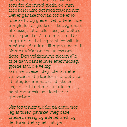
glemmer man veldig fort følelser
som for eksempel glede, og man
assosierer ikke det med folkene her.
Det er ganske ironisk, for de er jo
fulle av liv og glede. Det forteller noe
om glede, for glede er ikke avgrenset
til klasse, status eller rase, og dette er
noe jeg ønsker å lære mer om. Det
er grunnen til at jeg sa at jeg ville ta
med meg den innstillingen tilbake til
Norge da Marion spurte oss om
dette. Den voldsomme gleden alle
følte da vi danset hver ettermiddag,
gjorde at vi ble veldig
sammensveiset. Jeg føler at dette
var svært viktig lærdom, for det viser
at fattigdommens ansikt ikke er
avgrenset til det media forteller oss,
og at menneskelige følelser er
grenseløse.
Når jeg tenker tilbake på dette, tror
jeg at turen påvirket meg både
følelsesmessig og intellektuelt, og
det forandret synet mitt på