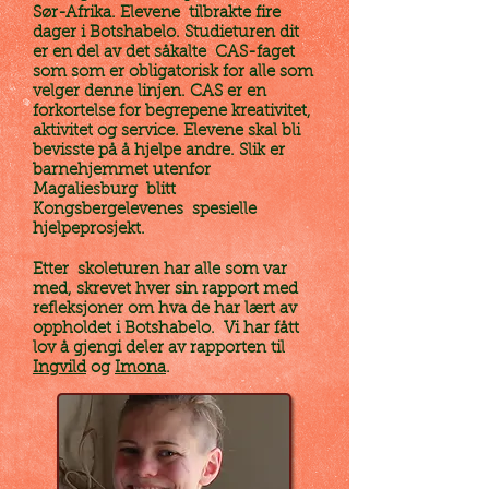
Sør-Afrika. Elevene tilbrakte fire
dager i Botshabelo. Studieturen dit
er en del av det såkalte CAS-faget
som som er obligatorisk for alle som
velger denne linjen. CAS er en
forkortelse for begrepene kreativitet,
aktivitet og service. Elevene skal bli
bevisste på å hjelpe andre. Slik er
barnehjemmet utenfor
Magaliesburg blitt
Kongsbergelevenes spesielle
hjelpeprosjekt.
Etter skoleturen har alle som var
med, skrevet hver sin rapport med
refleksjoner om hva de har lært av
oppholdet i Botshabelo. Vi har fått
lov å gjengi deler av rapporten til
Ingvild
og
Imona
.