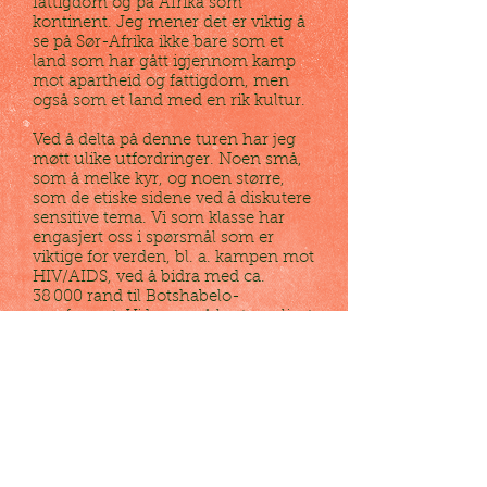
fattigdom og på Afrika som
kontinent. Jeg mener det er viktig å
se på Sør-Afrika ikke bare som et
land som har gått igjennom kamp
mot apartheid og fattigdom, men
også som et land med en rik kultur.
Ved å delta på denne turen har jeg
møtt ulike utfordringer. Noen små,
som å melke kyr, og noen større,
som de etiske sidene ved å diskutere
sensitive tema. Vi som klasse har
engasjert oss i spørsmål som er
viktige for verden, bl. a. kampen mot
HIV/AIDS, ved å bidra med ca.
38 000 rand til Botshabelo-
samfunnet. Vi har også lært om livet
til dem som bor i Botshabelo
gjennom å samarbeide med andre
mennesker i de fem dagene vi var
der. Turen har også bidratt til at jeg
er blitt mye mer nysgjerrig på å lære,
og jeg er blitt flinkere til å
kommunisere med mennesker i et
ukjent miljø.