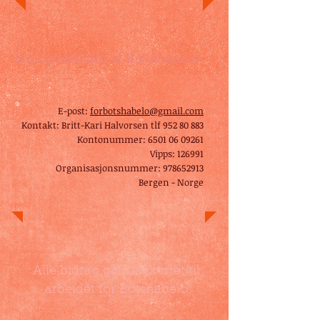
Fra Lyderhorn til Botshabelo
E-post:
forbotshabelo@gmail.com
Kontakt: Britt-Kari Halvorsen tlf
952 80 883
Kontonummer:
6501 06 09261
Vipps: 126991
Organisasjonsnummer:
978652913
Bergen - Norge
Alle bidrag går uavkortet til
arbeidet for Botshabelo