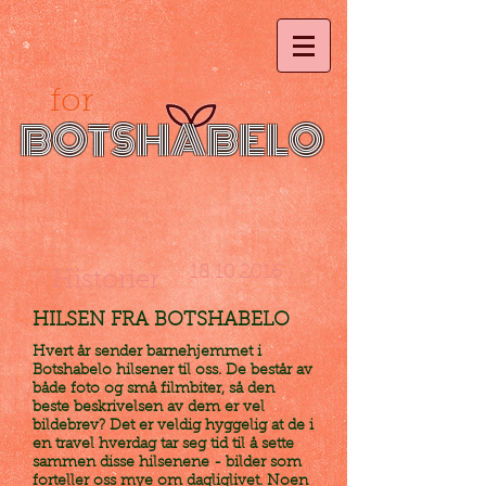
for
BOTSHABELO
18.10.2016
Historier
HILSEN
FRA BOTSHABELO
Hvert år sender barnehjemmet i
Botshabelo hilsener til oss. De består av
både foto og små filmbiter, så den
beste beskrivelsen av dem er vel
bildebrev? Det er veldig hyggelig at de i
en travel hverdag tar seg tid til å sette
sammen disse hilsenene - bilder som
forteller oss mye om dagliglivet. Noen