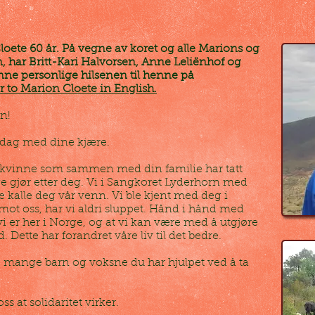
loete 60 år. På vegne av koret og alle Marions og
, har Britt-Kari Halvorsen, Anne Leliënhof og
ne personlige hilsenen til henne på
er to Marion Cloete in English.
en!
e dag med dine kjære.
en kvinne som sammen med din familie har tatt
e gjør etter deg. Vi i Sangkoret Lyderhorn med
 kalle deg vår venn. Vi ble kjent med deg i
mot oss, har vi aldri sluppet. Hånd i hånd med
vi er her i Norge, og at vi kan være med å utgjøre
ed. Dette har forandret våre liv til det bedre.
de mange barn og voksne du har hjulpet ved å ta
oss at solidaritet virker.