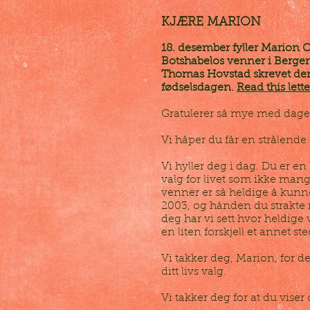
18.12.2015
KJÆRE MARION
18. desember fyller Marion C
Botshabelos venner i Bergen
Thomas Hovstad skrevet den
fødselsdagen.
Read this lett
Gratulerer så mye med dag
Vi håper du får en strålend
Vi hyller deg i dag. Du er 
valg for livet som ikke mang
venner er så heldige å kunne
2003, og hånden du strakte 
deg har vi sett hvor heldige 
en liten forskjell et annet st
Vi takker deg, Marion, for 
ditt livs valg.
Vi takker deg for at du viser 