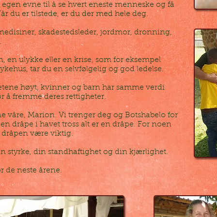
 egen evne til å se hvert eneste menneske og få
 Når du er tilstede, er du der med hele deg.
medisiner, skadestedsleder, jordmor, dronning,
e.
n, en ulykke eller en krise, som for eksempel
sykehus, tar du en selvfølgelig og god ledelse.
tene høyt, kvinner og barn har samme verdi
r å fremme deres rettigheter.
e våre, Marion. Vi trenger deg og Botshabelo for
t en dråpe i havet tross alt er en dråpe. For noen
n dråpen være viktig.
in styrke, din standhaftighet og din kjærlighet.
or de neste årene.