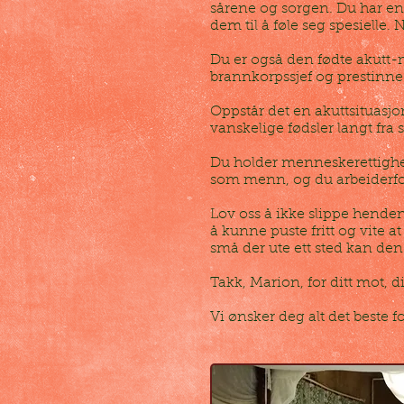
sårene og sorgen. Du har en
dem til å føle seg spesielle.
Du er også den fødte akutt-
brannkorpssjef og prestinn
Oppstår det en akuttsituasjo
vanskelige fødsler langt fra 
Du holder menneskerettighe
som menn, og du arbeiderfo
Lov oss å ikke slippe henden
å kunne puste fritt og vite a
små der ute ett sted kan de
Takk, Marion, for ditt mot, d
Vi ønsker deg alt det beste f