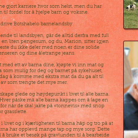
e gjort karriere hvor som helst, men du har
m til fordel for å hjelpe barn og voksne.
 å drive Botshabelo barnelandsby.
e til landsbyen, går de alltid derfra med full
en liten pengesum, og du, Marion, sitter igjen
te du ikke deler med noen er dine solide
enseren og dine åletrange jeans.
 med ett av barna dine, kjøpte vi inn mat og
 bra som mulig for deg og barnet på sykehuset,
dag å komme med ekstra mat da du ga alt til
 av som trengte det mye mer.
 skape glede og høydepunkt i livet til alle barna.
 Hver påske må alle barna kappes om å lage en
k for når de skal jakte på «tonnevis» med snop
r grasslette.
 livet og i kjærligheten til barna håp og tro på at
barna har opplevd mange tap og mye sorg. Dette
ved å bruke et besøk på gravlunden til å bearbeide