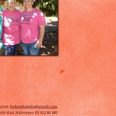
erhorn til Botshabelo
-post:
forbotshabelo@gmail.com
ritt-Kari Halvorsen tlf 952 80 883