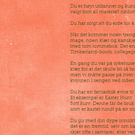
Du er høyt utdannet og kunn
valgt bort all materiell rikdo
Du har solgt alt du eide for
Når det kommer noen trengend
mage, noen klær og kanskje 
med tom lommebok. Det enes
Timberland-boots, collegeg
En gang du var på sykehuset
klær for at det skulle bli så
men vi måtte passe på hver 
kvinnen i sengen ved siden
Du har en fantastisk evne til
Et eksempel er Easter Hunt:
flott kurv. Denne får de bru
som er kastet rundt på en sto
Du gir med din dype innsikt i
det er en fremtid, selv om 
skjer ofte i samtaler, eller 