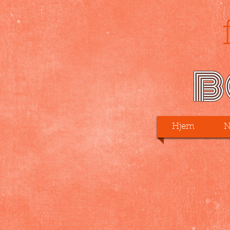
B
Hjem
N