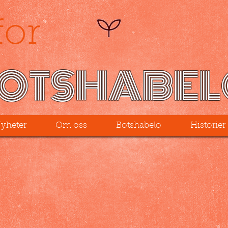
for
OTSHABEL
yheter
Om oss
Botshabelo
Historier